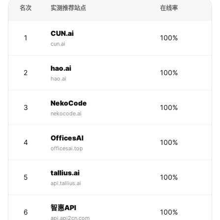
名次
实测推荐站点
在线率
CUN.ai
1
100%
4
cun.ai
hao.ai
2
100%
3
hao.ai
NekoCode
3
100%
9
nekocode.ai
OfficesAI
4
100%
officesai.top
tallius.ai
5
100%
4
api.tallius.ai
智惠API
6
100%
1
api.api2cn.com