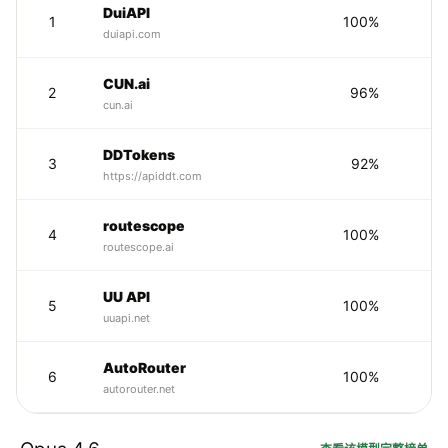
DuiAPI
1
100%
duiapi.com
CUN.ai
2
96%
cun.ai
DDTokens
3
92%
https://apiddt.com
routescope
4
100%
routescope.ai
UU API
5
100%
uuapi.net
AutoRouter
6
100%
autorouter.net