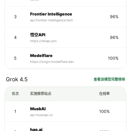
Frontier Intelligence
3
96%
api.frontier-intelligence.tech
悟空API
4
96%
https://wkapi.pro
Modelflare
5
100%
https://origin.modelflare.dev
Grok 4.5
查看该模型完整榜单
名次
实测推荐站点
在线率
MuskAI
1
100%
api.muskapi.cc
hao.ai