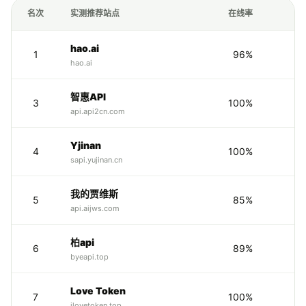
名次
实测推荐站点
在线率
hao.ai
1
96%
hao.ai
智惠API
3
100%
api.api2cn.com
Yjinan
4
100%
sapi.yujinan.cn
我的贾维斯
5
85%
api.aijws.com
柏api
6
89%
byeapi.top
Love Token
7
100%
ilovetoken.top