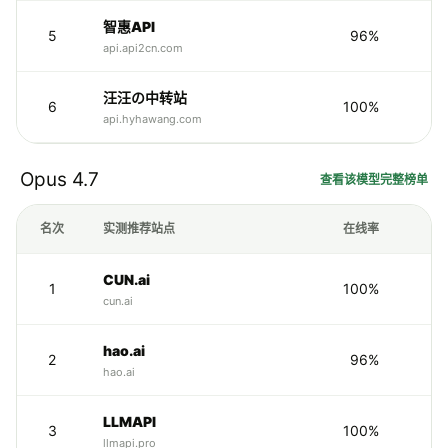
智惠API
5
96%
api.api2cn.com
汪汪の中转站
6
100%
api.hyhawang.com
Opus 4.7
查看该模型完整榜单
名次
实测推荐站点
在线率
CUN.ai
1
100%
cun.ai
hao.ai
2
96%
hao.ai
LLMAPI
3
100%
llmapi.pro