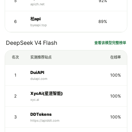
5
92%
4
apizh.net
柏api
6
89%
byeapi.top
DeepSeek V4 Flash
查看该模型完整榜单
名次
实测推荐站点
在线率
DuiAPI
1
100%
duiapi.com
XycAi(星道智能)
2
100%
xyc.ai
DDTokens
3
100%
https://apiddt.com