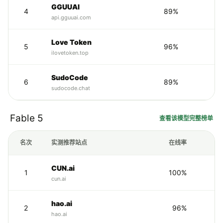
GGUUAI
4
89%
api.gguuai.com
Love Token
5
96%
ilovetoken.top
SudoCode
6
89%
2
sudocode.chat
Fable 5
查看该模型完整榜单
名次
实测推荐站点
在线率
CUN.ai
1
100%
cun.ai
hao.ai
2
96%
hao.ai