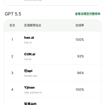
GPT 5.5
查看该模型完整榜单
名次
实测推荐站点
在线率
hao.ai
1
100%
hao.ai
CUN.ai
2
92%
1
cun.ai
柏api
3
96%
1
byeapi.top
Yjinan
4
100%
sapi.yujinan.cn
智惠API