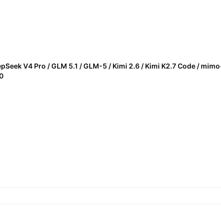
epSeek V4 Pro / GLM 5.1 / GLM-5 / Kimi 2.6 / Kimi K2.7 Code / mim
0