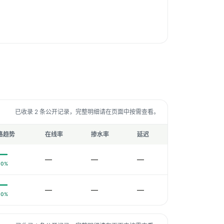
已收录 2 条公开记录，完整明细请在页面中按需查看。
格趋势
在线率
掺水率
延迟
—
—
—
0%
—
—
—
0%