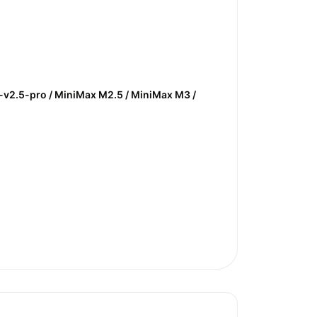
o-v2.5-pro / MiniMax M2.5 / MiniMax M3 /