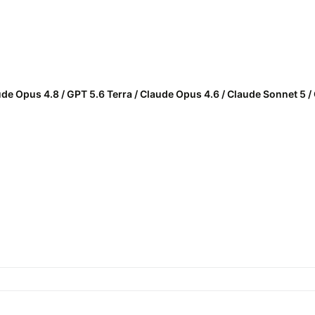
aude Opus 4.8 / GPT 5.6 Terra / Claude Opus 4.6 / Claude Sonnet 5 