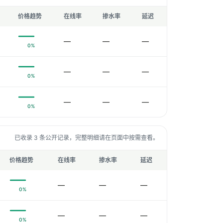
价格趋势
在线率
掺水率
延迟
—
—
—
0%
—
—
—
0%
—
—
—
0%
已收录 3 条公开记录，完整明细请在页面中按需查看。
价格趋势
在线率
掺水率
延迟
—
—
—
0%
—
—
—
0%