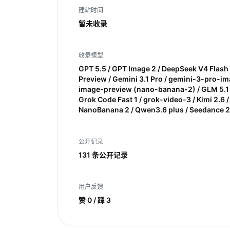
建站时间
暂未收录
收录模型
GPT 5.5 / GPT Image 2 / DeepSeek V4 Flash 
Preview / Gemini 3.1 Pro / gemini-3-pro-
image-preview (nano-banana-2) / GLM 5.1 /
Grok Code Fast 1 / grok-video-3 / Kimi 2.6
NanoBanana 2 / Qwen3.6 plus / Seedance 2.
公开记录
131 条公开记录
用户反馈
赞 0 / 踩 3