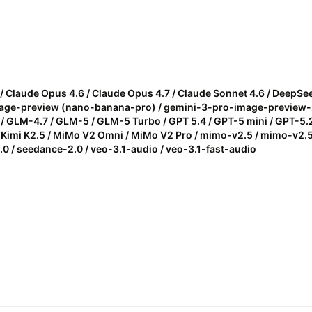
/ Claude Opus 4.6 / Claude Opus 4.7 / Claude Sonnet 4.6 / DeepSe
image-preview (nano-banana-pro) / gemini-3-pro-image-preview-
 GLM-4.7 / GLM-5 / GLM-5 Turbo / GPT 5.4 / GPT-5 mini / GPT-5.2
 / Kimi K2.5 / MiMo V2 Omni / MiMo V2 Pro / mimo-v2.5 / mimo-v2.
0 / seedance-2.0 / veo-3.1-audio / veo-3.1-fast-audio