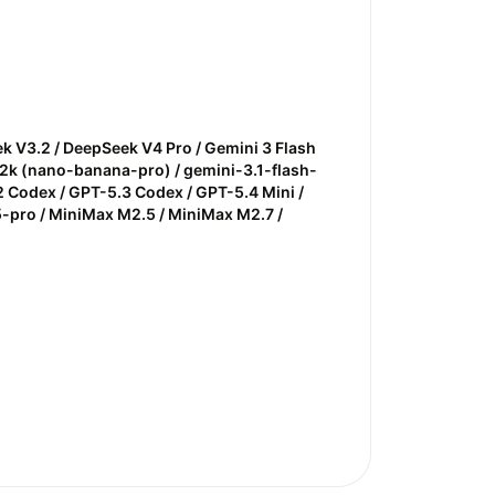
ek V3.2 / DeepSeek V4 Pro / Gemini 3 Flash
2k (nano-banana-pro) / gemini-3.1-flash-
 Codex / GPT-5.3 Codex / GPT-5.4 Mini /
5-pro / MiniMax M2.5 / MiniMax M2.7 /