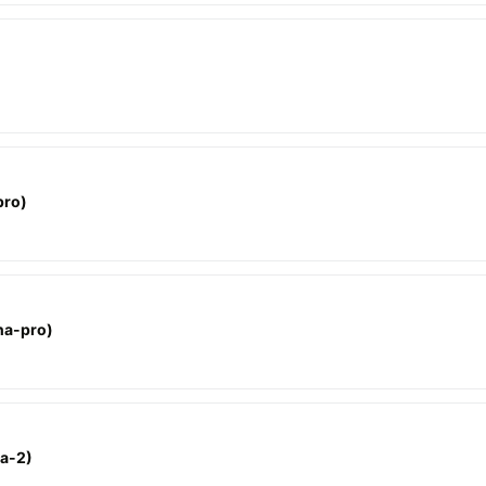
pro)
na-pro)
a-2)