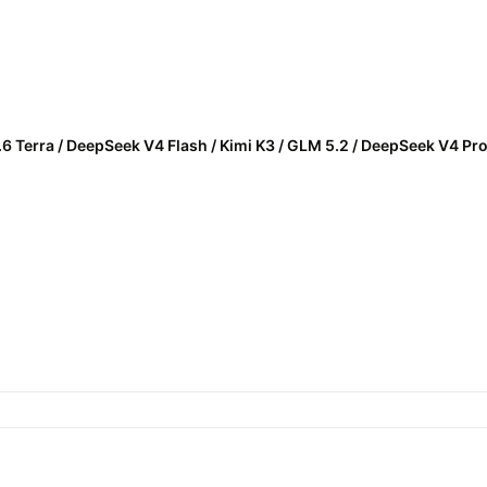
.6 Terra / DeepSeek V4 Flash / Kimi K3 / GLM 5.2 / DeepSeek V4 Pro