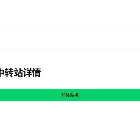
nce 中转站详情
前往站点