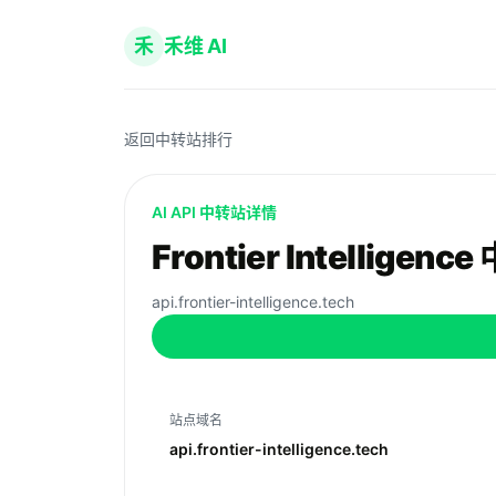
禾
禾维 AI
返回中转站排行
AI API 中转站详情
Frontier Intellige
api.frontier-intelligence.tech
站点域名
api.frontier-intelligence.tech