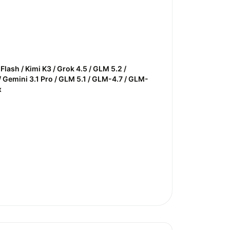
lash / Kimi K3 / Grok 4.5 / GLM 5.2 /
 Gemini 3.1 Pro / GLM 5.1 / GLM-4.7 / GLM-
x