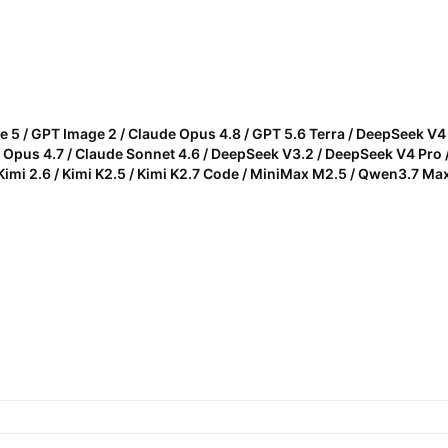
e 5 / GPT Image 2 / Claude Opus 4.8 / GPT 5.6 Terra / DeepSeek V4 F
 Opus 4.7 / Claude Sonnet 4.6 / DeepSeek V3.2 / DeepSeek V4 Pro /
 Kimi 2.6 / Kimi K2.5 / Kimi K2.7 Code / MiniMax M2.5 / Qwen3.7 Ma