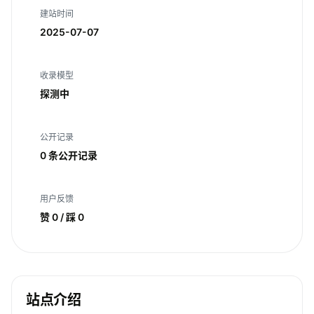
建站时间
2025-07-07
收录模型
探测中
公开记录
0 条公开记录
用户反馈
赞 0 / 踩 0
站点介绍