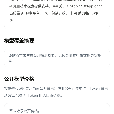
研究和技术探索提供支持。 ## 关于 OfApp **OfApp.cn**
高质量 AI 服务平台。 从一句话开始，让 AI 助力每一次创
造。
模型覆盖摘要
该站点暂未生成公开探测摘要，后续会随排行榜数据更新补
充。
公开模型价格
按模型和渠道展示当前公开价格；除非另有计费单位，Token 价格
均为每 100 万 Token 的人民币价格。
暂未收录公开价格。