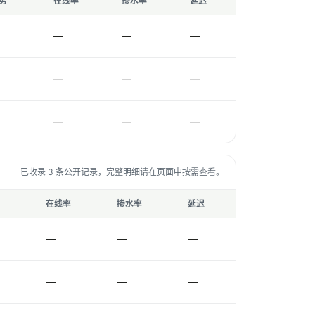
势
在线率
掺水率
延迟
—
—
—
—
—
—
—
—
—
已收录 3 条公开记录，完整明细请在页面中按需查看。
在线率
掺水率
延迟
—
—
—
—
—
—