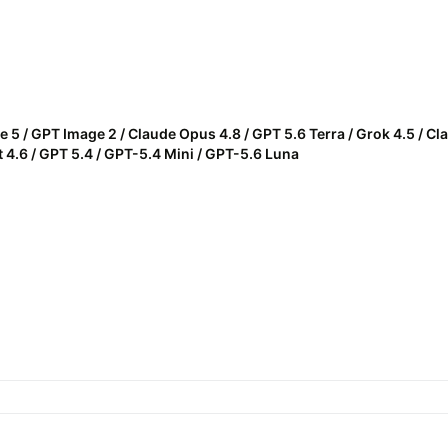
le 5 / GPT Image 2 / Claude Opus 4.8 / GPT 5.6 Terra / Grok 4.5 / C
 4.6 / GPT 5.4 / GPT-5.4 Mini / GPT-5.6 Luna