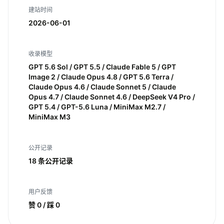
建站时间
2026-06-01
收录模型
GPT 5.6 Sol / GPT 5.5 / Claude Fable 5 / GPT
Image 2 / Claude Opus 4.8 / GPT 5.6 Terra /
Claude Opus 4.6 / Claude Sonnet 5 / Claude
Opus 4.7 / Claude Sonnet 4.6 / DeepSeek V4 Pro /
GPT 5.4 / GPT-5.6 Luna / MiniMax M2.7 /
MiniMax M3
公开记录
18 条公开记录
用户反馈
赞 0 / 踩 0