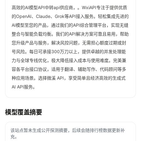
高效的AI模型API中转api供应商，。WxiAPI专注于提供优质
的OpenAI、Claude、Grok等API接入服务。轻松集成先进的
AI模型至您的产品，通过我们的API综合管理平台，实现无缝
整合与智能负载均衡。我们的API解决方案可靠且易用，帮助
您升级产品与服务，解决风控问题，无需担心额度过期或封
号风险。每日可承接300万刀以上，提供卓越的并发处理能
力与全球专线优化，极大降低接入成本与使用难度。完美兼
容各平台接口协议，适用于翻译、辅助写作、代码顾问等多
种应用场景。选择微溪 API，享受简单且经济高效的生成式
AI API服务。
模型覆盖摘要
该站点暂未生成公开探测摘要，后续会随排行榜数据更新补
充。