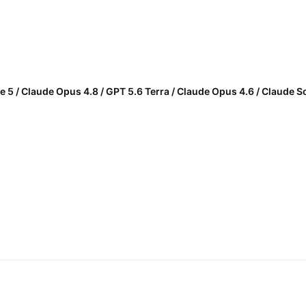
le 5 / Claude Opus 4.8 / GPT 5.6 Terra / Claude Opus 4.6 / Claude 