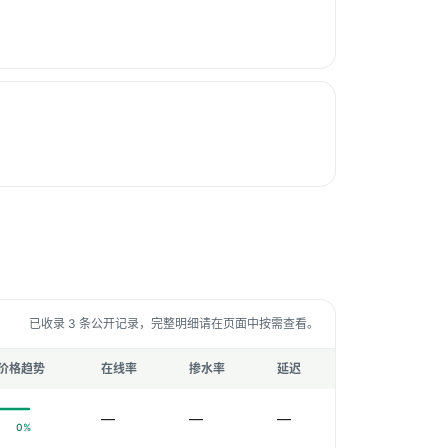
已收录 3 条公开记录，完整明细请在页面中按需查看。
价格趋势
在线率
掺水率
延迟
—
—
—
0%