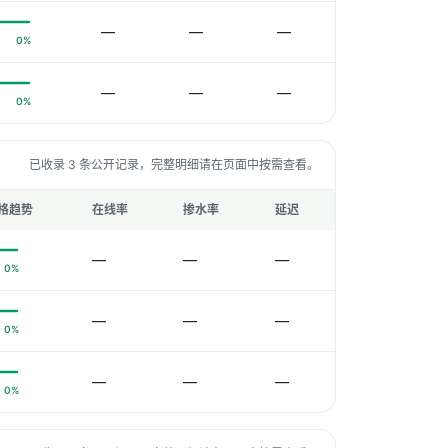
—
—
—
0%
—
—
—
0%
已收录 3 条公开记录，完整明细请在页面中按需查看。
格趋势
在线率
掺水率
延迟
—
—
—
0%
—
—
—
0%
—
—
—
0%