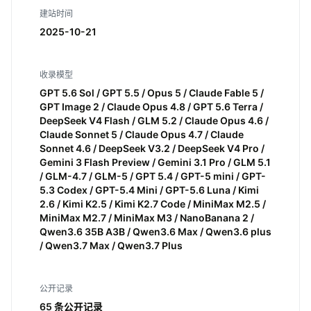
建站时间
2025-10-21
收录模型
GPT 5.6 Sol / GPT 5.5 / Opus 5 / Claude Fable 5 /
GPT Image 2 / Claude Opus 4.8 / GPT 5.6 Terra /
DeepSeek V4 Flash / GLM 5.2 / Claude Opus 4.6 /
Claude Sonnet 5 / Claude Opus 4.7 / Claude
Sonnet 4.6 / DeepSeek V3.2 / DeepSeek V4 Pro /
Gemini 3 Flash Preview / Gemini 3.1 Pro / GLM 5.1
/ GLM-4.7 / GLM-5 / GPT 5.4 / GPT-5 mini / GPT-
5.3 Codex / GPT-5.4 Mini / GPT-5.6 Luna / Kimi
2.6 / Kimi K2.5 / Kimi K2.7 Code / MiniMax M2.5 /
MiniMax M2.7 / MiniMax M3 / NanoBanana 2 /
Qwen3.6 35B A3B / Qwen3.6 Max / Qwen3.6 plus
/ Qwen3.7 Max / Qwen3.7 Plus
公开记录
65 条公开记录