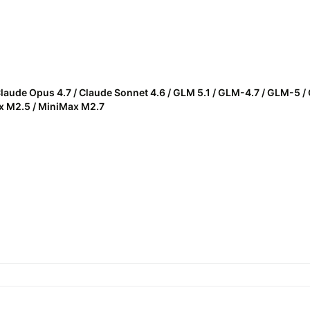
Claude Opus 4.7 / Claude Sonnet 4.6 / GLM 5.1 / GLM-4.7 / GLM-5 /
Max M2.5 / MiniMax M2.7