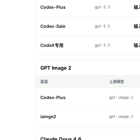
Codex-Plus
输入
gpt-5.5
Codex-Sale
输入
gpt-5.5
CodeX专用
输入
gpt-5.5
GPT Image 2
渠道
上游模型
Codex-Plus
gpt-image-2
iamge2
gpt-image-2
Claude Opus 4.6