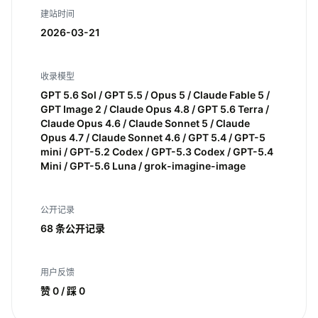
建站时间
2026-03-21
收录模型
GPT 5.6 Sol / GPT 5.5 / Opus 5 / Claude Fable 5 /
GPT Image 2 / Claude Opus 4.8 / GPT 5.6 Terra /
Claude Opus 4.6 / Claude Sonnet 5 / Claude
Opus 4.7 / Claude Sonnet 4.6 / GPT 5.4 / GPT-5
mini / GPT-5.2 Codex / GPT-5.3 Codex / GPT-5.4
Mini / GPT-5.6 Luna / grok-imagine-image
公开记录
68 条公开记录
用户反馈
赞 0 / 踩 0