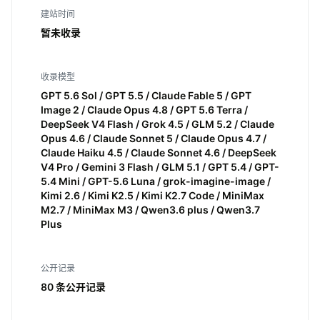
建站时间
暂未收录
收录模型
GPT 5.6 Sol / GPT 5.5 / Claude Fable 5 / GPT
Image 2 / Claude Opus 4.8 / GPT 5.6 Terra /
DeepSeek V4 Flash / Grok 4.5 / GLM 5.2 / Claude
Opus 4.6 / Claude Sonnet 5 / Claude Opus 4.7 /
Claude Haiku 4.5 / Claude Sonnet 4.6 / DeepSeek
V4 Pro / Gemini 3 Flash / GLM 5.1 / GPT 5.4 / GPT-
5.4 Mini / GPT-5.6 Luna / grok-imagine-image /
Kimi 2.6 / Kimi K2.5 / Kimi K2.7 Code / MiniMax
M2.7 / MiniMax M3 / Qwen3.6 plus / Qwen3.7
Plus
公开记录
80 条公开记录