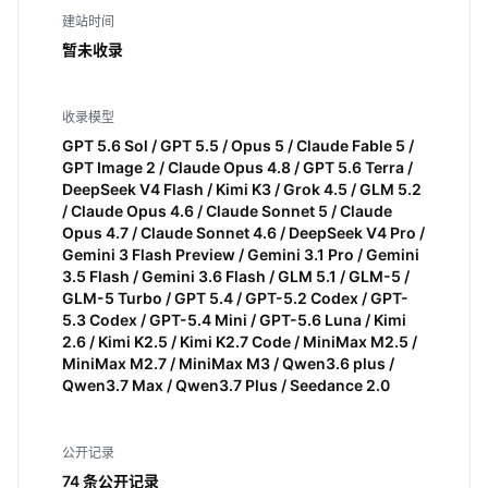
建站时间
暂未收录
收录模型
GPT 5.6 Sol / GPT 5.5 / Opus 5 / Claude Fable 5 /
GPT Image 2 / Claude Opus 4.8 / GPT 5.6 Terra /
DeepSeek V4 Flash / Kimi K3 / Grok 4.5 / GLM 5.2
/ Claude Opus 4.6 / Claude Sonnet 5 / Claude
Opus 4.7 / Claude Sonnet 4.6 / DeepSeek V4 Pro /
Gemini 3 Flash Preview / Gemini 3.1 Pro / Gemini
3.5 Flash / Gemini 3.6 Flash / GLM 5.1 / GLM-5 /
GLM-5 Turbo / GPT 5.4 / GPT-5.2 Codex / GPT-
5.3 Codex / GPT-5.4 Mini / GPT-5.6 Luna / Kimi
2.6 / Kimi K2.5 / Kimi K2.7 Code / MiniMax M2.5 /
MiniMax M2.7 / MiniMax M3 / Qwen3.6 plus /
Qwen3.7 Max / Qwen3.7 Plus / Seedance 2.0
公开记录
74 条公开记录