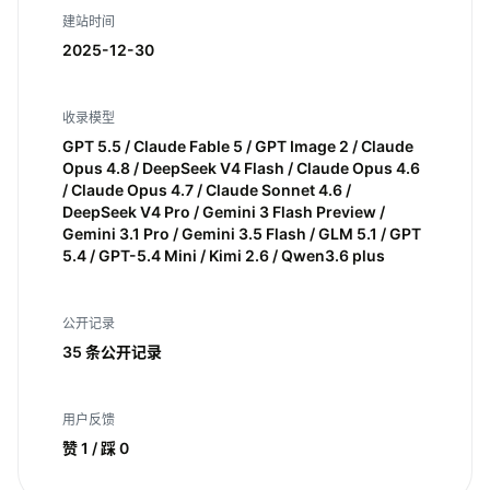
建站时间
2025-12-30
收录模型
GPT 5.5 / Claude Fable 5 / GPT Image 2 / Claude
Opus 4.8 / DeepSeek V4 Flash / Claude Opus 4.6
/ Claude Opus 4.7 / Claude Sonnet 4.6 /
DeepSeek V4 Pro / Gemini 3 Flash Preview /
Gemini 3.1 Pro / Gemini 3.5 Flash / GLM 5.1 / GPT
5.4 / GPT-5.4 Mini / Kimi 2.6 / Qwen3.6 plus
公开记录
35 条公开记录
用户反馈
赞 1 / 踩 0