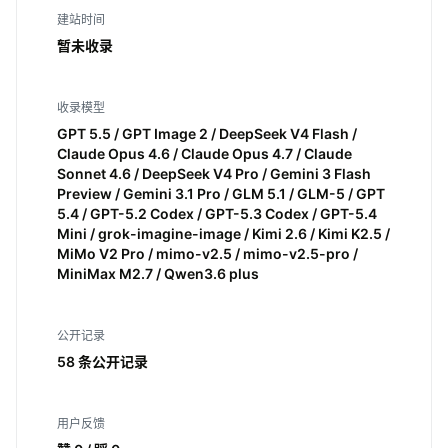
建站时间
暂未收录
收录模型
GPT 5.5 / GPT Image 2 / DeepSeek V4 Flash /
Claude Opus 4.6 / Claude Opus 4.7 / Claude
Sonnet 4.6 / DeepSeek V4 Pro / Gemini 3 Flash
Preview / Gemini 3.1 Pro / GLM 5.1 / GLM-5 / GPT
5.4 / GPT-5.2 Codex / GPT-5.3 Codex / GPT-5.4
Mini / grok-imagine-image / Kimi 2.6 / Kimi K2.5 /
MiMo V2 Pro / mimo-v2.5 / mimo-v2.5-pro /
MiniMax M2.7 / Qwen3.6 plus
公开记录
58 条公开记录
用户反馈