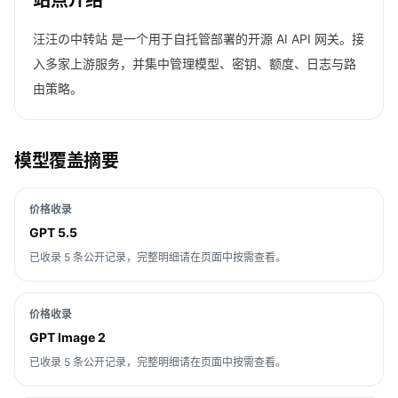
站点介绍
汪汪の中转站 是一个用于自托管部署的开源 AI API 网关。接
入多家上游服务，并集中管理模型、密钥、额度、日志与路
由策略。
模型覆盖摘要
价格收录
GPT 5.5
已收录 5 条公开记录，完整明细请在页面中按需查看。
价格收录
GPT Image 2
已收录 5 条公开记录，完整明细请在页面中按需查看。