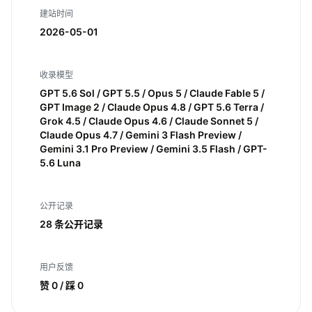
建站时间
2026-05-01
收录模型
GPT 5.6 Sol / GPT 5.5 / Opus 5 / Claude Fable 5 /
GPT Image 2 / Claude Opus 4.8 / GPT 5.6 Terra /
Grok 4.5 / Claude Opus 4.6 / Claude Sonnet 5 /
Claude Opus 4.7 / Gemini 3 Flash Preview /
Gemini 3.1 Pro Preview / Gemini 3.5 Flash / GPT-
5.6 Luna
公开记录
28 条公开记录
用户反馈
赞 0 / 踩 0