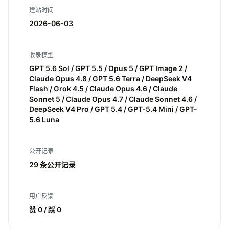
建站时间
2026-06-03
收录模型
GPT 5.6 Sol / GPT 5.5 / Opus 5 / GPT Image 2 /
Claude Opus 4.8 / GPT 5.6 Terra / DeepSeek V4
Flash / Grok 4.5 / Claude Opus 4.6 / Claude
Sonnet 5 / Claude Opus 4.7 / Claude Sonnet 4.6 /
DeepSeek V4 Pro / GPT 5.4 / GPT-5.4 Mini / GPT-
5.6 Luna
公开记录
29 条公开记录
用户反馈
赞 0 / 踩 0