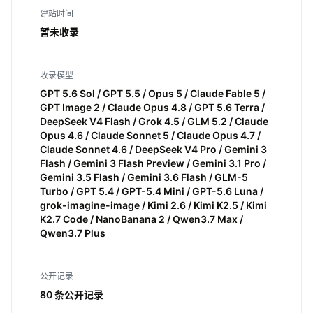
建站时间
暂未收录
收录模型
GPT 5.6 Sol / GPT 5.5 / Opus 5 / Claude Fable 5 /
GPT Image 2 / Claude Opus 4.8 / GPT 5.6 Terra /
DeepSeek V4 Flash / Grok 4.5 / GLM 5.2 / Claude
Opus 4.6 / Claude Sonnet 5 / Claude Opus 4.7 /
Claude Sonnet 4.6 / DeepSeek V4 Pro / Gemini 3
Flash / Gemini 3 Flash Preview / Gemini 3.1 Pro /
Gemini 3.5 Flash / Gemini 3.6 Flash / GLM-5
Turbo / GPT 5.4 / GPT-5.4 Mini / GPT-5.6 Luna /
grok-imagine-image / Kimi 2.6 / Kimi K2.5 / Kimi
K2.7 Code / NanoBanana 2 / Qwen3.7 Max /
Qwen3.7 Plus
公开记录
80 条公开记录