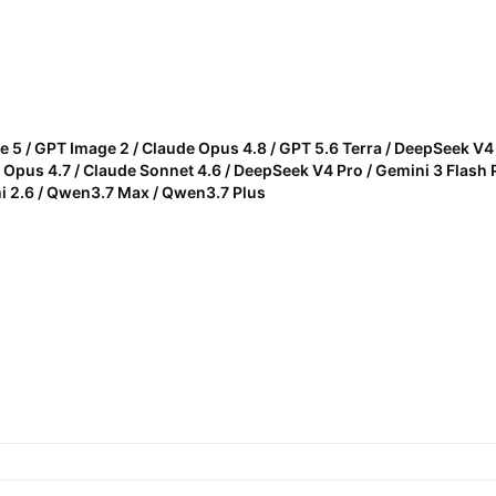
e 5 / GPT Image 2 / Claude Opus 4.8 / GPT 5.6 Terra / DeepSeek V4 F
Opus 4.7 / Claude Sonnet 4.6 / DeepSeek V4 Pro / Gemini 3 Flash Pr
mi 2.6 / Qwen3.7 Max / Qwen3.7 Plus