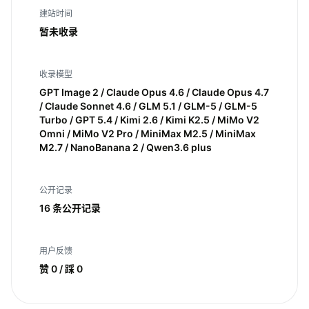
建站时间
暂未收录
收录模型
GPT Image 2 / Claude Opus 4.6 / Claude Opus 4.7
/ Claude Sonnet 4.6 / GLM 5.1 / GLM-5 / GLM-5
Turbo / GPT 5.4 / Kimi 2.6 / Kimi K2.5 / MiMo V2
Omni / MiMo V2 Pro / MiniMax M2.5 / MiniMax
M2.7 / NanoBanana 2 / Qwen3.6 plus
公开记录
16 条公开记录
用户反馈
赞 0 / 踩 0