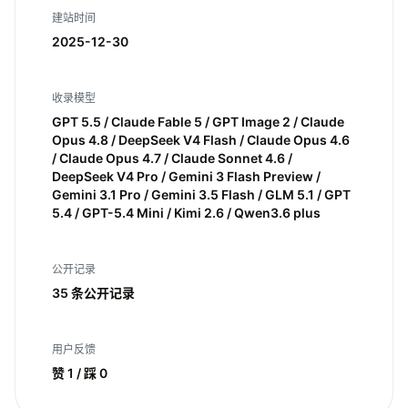
建站时间
2025-12-30
收录模型
GPT 5.5 / Claude Fable 5 / GPT Image 2 / Claude
Opus 4.8 / DeepSeek V4 Flash / Claude Opus 4.6
/ Claude Opus 4.7 / Claude Sonnet 4.6 /
DeepSeek V4 Pro / Gemini 3 Flash Preview /
Gemini 3.1 Pro / Gemini 3.5 Flash / GLM 5.1 / GPT
5.4 / GPT-5.4 Mini / Kimi 2.6 / Qwen3.6 plus
公开记录
35 条公开记录
用户反馈
赞 1 / 踩 0