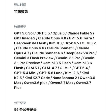
建站时间
暂未收录
收录模型
GPT 5.6 Sol / GPT 5.5 / Opus 5 / Claude Fable 5 /
GPT Image 2 / Claude Opus 4.8 / GPT 5.6 Terra /
DeepSeek V4 Flash / Kimi K3 / Grok 4.5 / GLM 5.2
/ Claude Opus 4.6 / Claude Sonnet 5 / Claude
Opus 4.7 / Claude Sonnet 4.6 / DeepSeek V4 Pro /
Gemini 3 Flash Preview / Gemini 3.1 Pro / Gemini
3.1 Pro Preview / Gemini 3.5 Flash / Gemini 3.6
Flash / GLM 5.1 / GLM-4.7 / GLM-5 / GPT 5.4 /
GPT-5.4 Mini / GPT-5.6 Luna / Kimi 2.6 / Kimi
K2.5 / Kimi K2.7 Code / NanoBanana 2 / Qwen3.6
Max / Qwen3.6 plus / Qwen3.7 Max / Qwen3.7
Plus
公开记录
56 条公开记录