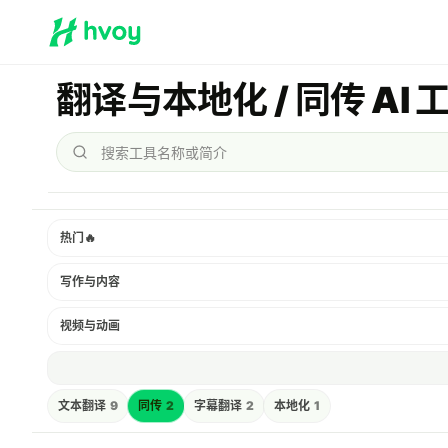
翻译与本地化 / 同传 AI 
搜索工具名称或简介
热门
🔥
写作与内容
视频与动画
文本翻译
9
同传
2
字幕翻译
2
本地化
1