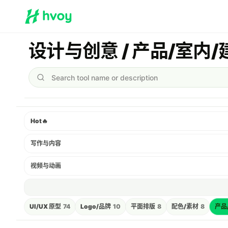
设计与创意 / 产品/室内/建筑
Search tool name or description
Hot
🔥
写作与内容
视频与动画
UI/UX 原型
74
Logo/品牌
10
平面排版
8
配色/素材
8
产品