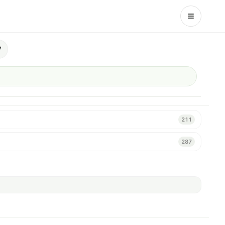
7
211
287