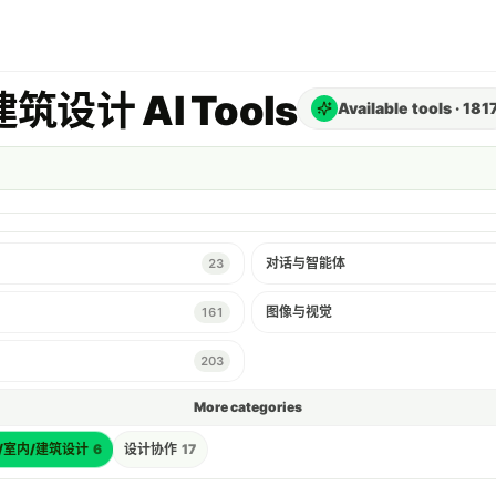
设计 AI Tools
Available tools
·
181
对话与智能体
23
图像与视觉
161
203
More categories
/室内/建筑设计
6
设计协作
17