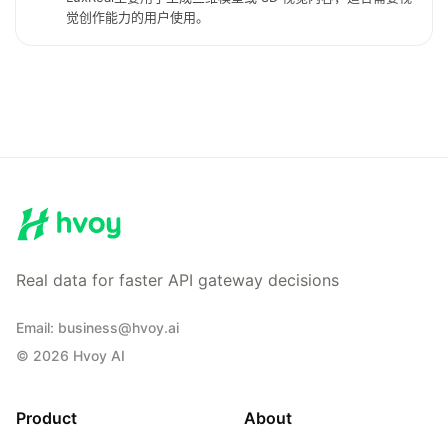
觉创作能力的用户使用。
Real data for faster API gateway decisions
Email
:
business@hvoy.ai
©
2026
Hvoy AI
Product
About