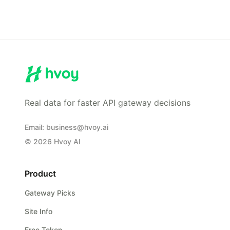
Real data for faster API gateway decisions
Email
:
business@hvoy.ai
©
2026
Hvoy AI
Product
Gateway Picks
Site Info
Free Token