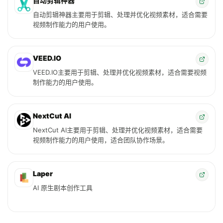
自动剪辑神器
自动剪辑神器主要用于剪辑、处理并优化视频素材，适合需要
视频制作能力的用户使用。
VEED.IO
VEED.IO主要用于剪辑、处理并优化视频素材，适合需要视频
制作能力的用户使用。
NextCut AI
NextCut AI主要用于剪辑、处理并优化视频素材，适合需要
视频制作能力的用户使用，适合团队协作场景。
Laper
AI 原生剧本创作工具