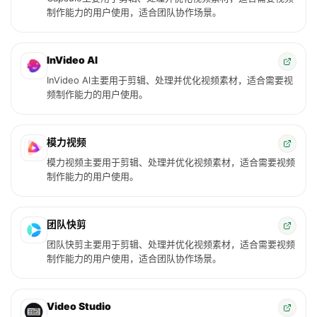
制作能力的用户使用，适合团队协作场景。
InVideo Al
InVideo Al主要用于剪辑、处理并优化视频素材，适合需要视
频制作能力的用户使用。
模力视频
模力视频主要用于剪辑、处理并优化视频素材，适合需要视频
制作能力的用户使用。
团队快剪
团队快剪主要用于剪辑、处理并优化视频素材，适合需要视频
制作能力的用户使用，适合团队协作场景。
Video Studio