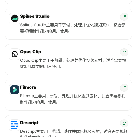
Spikes Studio
Spikes Studio主要用于剪辑、处理并优化视频素材，适合需
要视频制作能力的用户使用。
Opus Clip
Opus Clip主要用于剪辑、处理并优化视频素材，适合需要视
频制作能力的用户使用。
Filmora
Filmora主要用于剪辑、处理并优化视频素材，适合需要视频
制作能力的用户使用。
Descript
Descript主要用于剪辑、处理并优化视频素材，适合需要视频