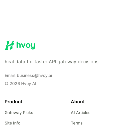
Real data for faster API gateway decisions
Email
:
business@hvoy.ai
©
2026
Hvoy AI
Product
About
Gateway Picks
AI Articles
Site Info
Terms