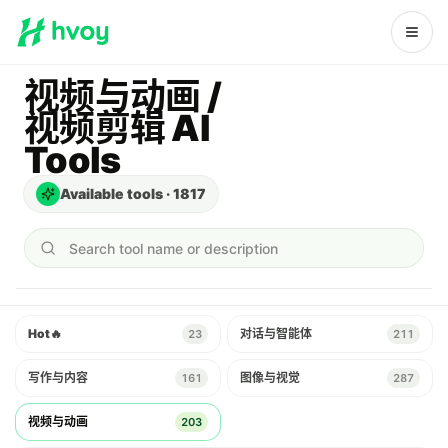
视频与动画 /
视频剪辑 AI
Tools
Available tools
·
1817
Search tool name or description
Hot
🔥
对话与智能体
23
211
写作与内容
图像与视觉
161
287
视频与动画
203