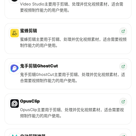
Video Studio主要用于剪辑、处理并优化视频素材，适合需
要视频制作能力的用户使用。
蜜蜂剪辑
蜜蜂剪辑主要用于剪辑、处理并优化视频素材，适合需要视频
制作能力的用户使用。
鬼手剪辑GhostCut
鬼手剪辑GhostCut主要用于剪辑、处理并优化视频素材，适
合需要视频制作能力的用户使用。
OpusClip
OpusClip主要用于剪辑、处理并优化视频素材，适合需要视
频制作能力的用户使用。