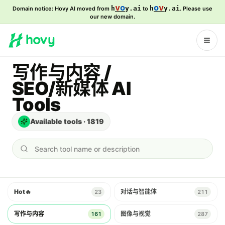
v
o
o
v
h
y.ai
h
y.ai
Domain notice: Hovy AI moved from
to
. Please use
our new domain.
写作与内容 /
SEO/新媒体 AI
Tools
Available tools
·
1819
Search tool name or description
Hot
🔥
对话与智能体
23
211
写作与内容
图像与视觉
161
287